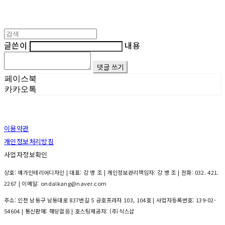
글쓴이
내용
댓글 쓰기
페이스북
카카오톡
이용약관
개인정보처리방침
사업자정보확인
상호: 예가인테리어디자인 | 대표: 강 병 조 | 개인정보관리책임자: 강 병 조 | 전화: 032. 421.
2267 | 이메일: ondalkang@naver.com
주소: 인천 남동구 남동대로 837번길 5 금호프라자 103, 104호 | 사업자등록번호:
139-02-
54604
| 통신판매:
해당없음
| 호스팅제공자: (주)식스샵