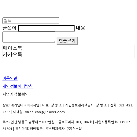
글쓴이
내용
댓글 쓰기
페이스북
카카오톡
이용약관
개인정보처리방침
사업자정보확인
상호: 예가인테리어디자인 | 대표: 강 병 조 | 개인정보관리책임자: 강 병 조 | 전화: 032. 421.
2267 | 이메일: ondalkang@naver.com
주소: 인천 남동구 남동대로 837번길 5 금호프라자 103, 104호 | 사업자등록번호:
139-02-
54604
| 통신판매:
해당없음
| 호스팅제공자: (주)식스샵