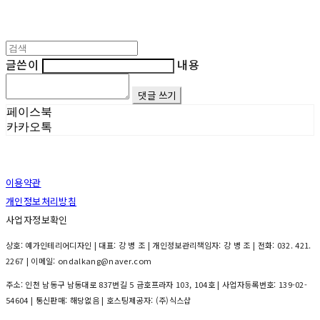
글쓴이
내용
댓글 쓰기
페이스북
카카오톡
이용약관
개인정보처리방침
사업자정보확인
상호: 예가인테리어디자인 | 대표: 강 병 조 | 개인정보관리책임자: 강 병 조 | 전화: 032. 421.
2267 | 이메일: ondalkang@naver.com
주소: 인천 남동구 남동대로 837번길 5 금호프라자 103, 104호 | 사업자등록번호:
139-02-
54604
| 통신판매:
해당없음
| 호스팅제공자: (주)식스샵